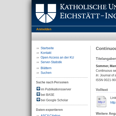
Anmelden
Continuou
Startseite
Kontakt
Open Access an der KU
Titelangabe
Server-Statistik
Sommer, Man
Blättern
Continuous sel
Suchen
In:
Journal of a
ISSN 0021-90
Suche nach Personen
im Publikationsserver
Volltext
bei BASE
Link
bei Google Scholar
htt
Daten exportieren
Weitere Ang
ASCII Citation