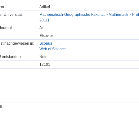
rm:
Artikel
er Universität:
Mathematisch-Geographische Fakultät > Mathematik > Prof
2011)
ournal:
Ja
Elsevier
t ist nachgewiesen in:
Scopus
Web of Science
U entstanden:
Nein
12101
tt