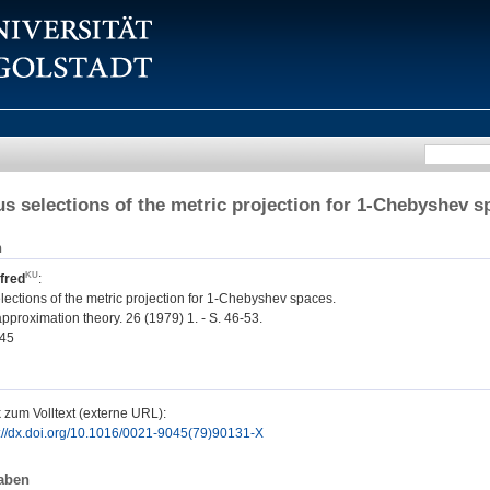
s selections of the metric projection for 1-Chebyshev s
n
fred
:
ections of the metric projection for 1-Chebyshev spaces.
pproximation theory. 26 (1979) 1. - S. 46-53.
45
 zum Volltext (externe URL):
p://dx.doi.org/10.1016/0021-9045(79)90131-X
aben