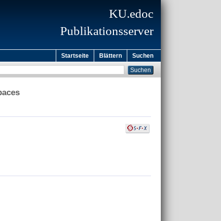
KU.edoc
Publikationsserver
Startseite
Blättern
Suchen
paces