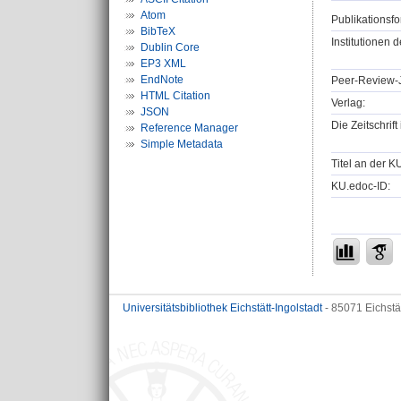
Atom
Publikationsfo
BibTeX
Institutionen d
Dublin Core
EP3 XML
EndNote
Peer-Review-J
HTML Citation
Verlag:
JSON
Die Zeitschrif
Reference Manager
Simple Metadata
Titel an der K
KU.edoc-ID:
Universitätsbibliothek Eichstätt-Ingolstadt
- 85071 Eichstä