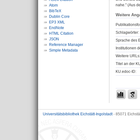
nahe." (Aus d
Atom
BibTeX
Weitere Ang
Dublin Core
EP3 XML
Publikationsfo
EndNote
Schlagwörter:
HTML Citation
JSON
Sprache des E
Reference Manager
Institutionen d
Simple Metadata
Weitere URLs
Titel an der K
KU.edoc-ID:
Universitätsbibliothek Eichstätt-Ingolstadt
- 85071 Eichstä