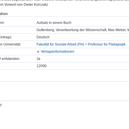
em Vorwort von Dieter Korczak)
aben
rm:
Aufsatz in einem Buch
Guttenberg, Verantwortung der Wissenschaft, Max Weber, Wis
intrags:
Deutsch
er Universität:
Fakultät für Soziale Arbeit (FH) > Professur für Pädagogik
:
Verlagsinformationen
U entstanden:
Ja
12090
tt