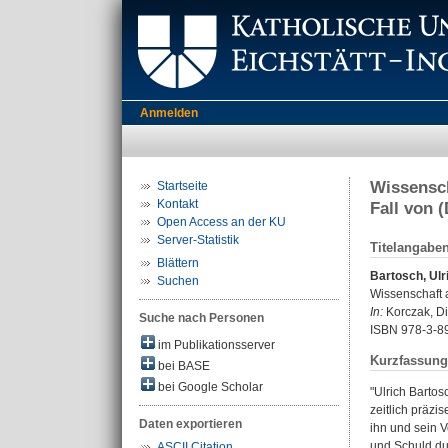
Anmelden
Wissensch
Startseite
Kontakt
Fall von (
Open Access an der KU
Server-Statistik
Titelangabe
Blättern
Bartosch, Ulr
Suchen
Wissenschaft a
In:
Korczak, Die
Suche nach Personen
ISBN 978-3-8
im Publikationsserver
Kurzfassung
bei BASE
bei Google Scholar
"Ulrich Barto
zeitlich präzi
Daten exportieren
ihn und sein V
und Schuld du
ASCII Citation