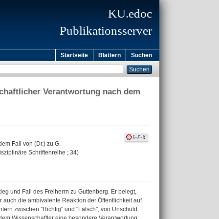
KU.edoc
Publikationsserver
Startseite
Blättern
Suchen
schaftlicher Verantwortung nach dem
em Fall von (Dr.) zu G.
sziplinäre Schriftenreihe ; 34)
g und Fall des Freiherrn zu Guttenberg. Er belegt,
r auch die ambivalente Reaktion der Öffentlichkeit auf
chtern zwischen "Richtig" und "Falsch", von Unschuld
edem Wissenschaftler eine besondere Verantwortung