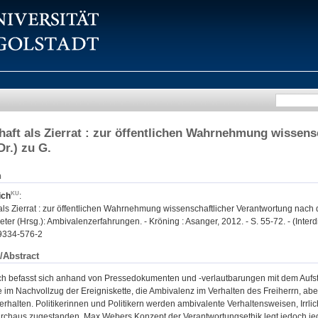
aft als Zierrat : zur öffentlichen Wahrnehmung wissen
Dr.) zu G.
n
ich
:
ls Zierrat : zur öffentlichen Wahrnehmung wissenschaftlicher Verantwortung nach d
ter (Hrsg.): Ambivalenzerfahrungen. - Kröning : Asanger, 2012. - S. 55-72. - (Interdi
9334-576-2
/Abstract
sch befasst sich anhand von Pressedokumenten und -verlautbarungen mit dem Aufstie
se im Nachvollzug der Ereigniskette, die Ambivalenz im Verhalten des Freiherrn, abe
erhalten. Politikerinnen und Politikern werden ambivalente Verhaltensweisen, Irrli
rchaus zugestanden. Max Webers Konzept der Verantwortungsethik legt jedoch j