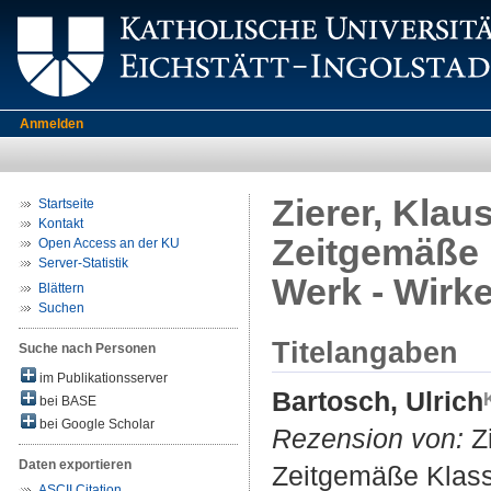
Anmelden
Zierer, Klau
Startseite
Kontakt
Zeitgemäße 
Open Access an der KU
Server-Statistik
Werk - Wirk
Blättern
Suchen
Titelangaben
Suche nach Personen
im Publikationsserver
Bartosch, Ulrich
bei BASE
bei Google Scholar
Rezension von:
Zi
Daten exportieren
Zeitgemäße Klass
ASCII Citation