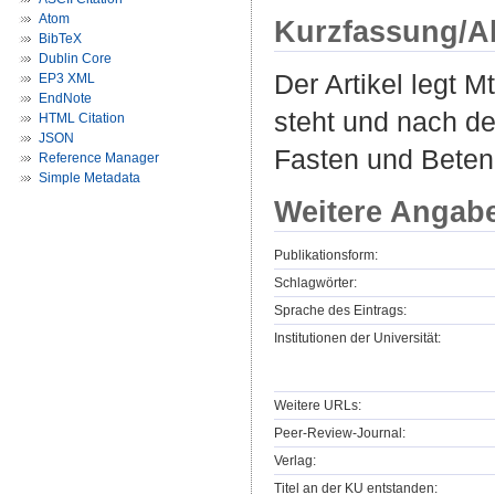
Atom
Kurzfassung/A
BibTeX
Dublin Core
Der Artikel legt M
EP3 XML
EndNote
steht und nach d
HTML Citation
JSON
Fasten und Beten 
Reference Manager
Simple Metadata
Weitere Angab
Publikationsform:
Schlagwörter:
Sprache des Eintrags:
Institutionen der Universität:
Weitere URLs:
Peer-Review-Journal:
Verlag:
Titel an der KU entstanden: