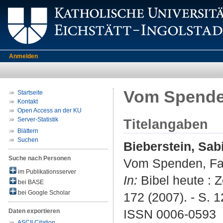
Anmelden
Vom Spenden
Startseite
Kontakt
Open Access an der KU
Server-Statistik
Titelangaben
Blättern
Suchen
Bieberstein, Sab
Suche nach Personen
Vom Spenden, Fas
im Publikationsserver
In:
Bibel heute : Z
bei BASE
bei Google Scholar
172 (2007). - S. 1
ISSN 0006-0593
Daten exportieren
ASCII Citation