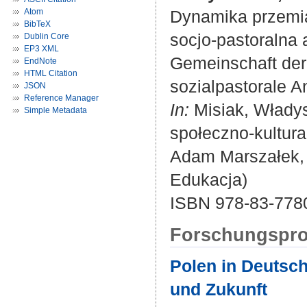
Atom
Dynamika przemia
BibTeX
socjo-pastoralna
Dublin Core
EP3 XML
Gemeinschaft der 
EndNote
HTML Citation
sozialpastorale A
JSON
Reference Manager
In:
Misiak, Władys
Simple Metadata
społeczno-kultur
Adam Marszałek, 2
Edukacja)
ISBN 978-83-778
Forschungspro
Polen in Deutsc
und Zukunft