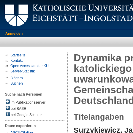
Anmelden
Dynamika pr
Startseite
Kontakt
katolickiego
Open Access an der KU
Server-Statistik
uwarunkowa
Blättern
Suchen
Gemeinschaf
Suche nach Personen
Deutschland:
im Publikationsserver
bei BASE
Titelangaben
bei Google Scholar
Daten exportieren
Surzykiewicz, J
ASCII Citation