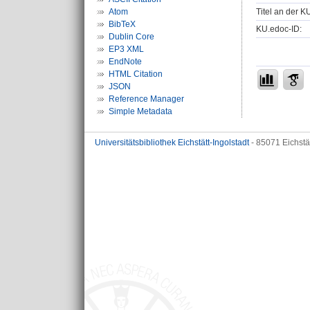
Titel an der K
Atom
BibTeX
KU.edoc-ID:
Dublin Core
EP3 XML
EndNote
HTML Citation
JSON
Reference Manager
Simple Metadata
Universitätsbibliothek Eichstätt-Ingolstadt
- 85071 Eichstä