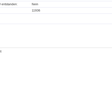
U entstanden:
Nein
11936
tt