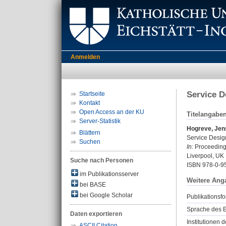
Anmelden
Service D
Startseite
Kontakt
Open Access an der KU
Titelangabe
Server-Statistik
Hogreve, Jen
Blättern
Service Design
Suchen
In:
Proceedings
Liverpool, UK 
Suche nach Personen
ISBN 978-0-9
im Publikationsserver
Weitere Ang
bei BASE
bei Google Scholar
Publikationsfo
Sprache des E
Daten exportieren
Institutionen d
ASCII Citation