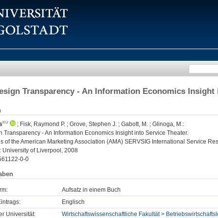
esign Transparency - An Information Economics Insight 
n
s
;
Fisk, Raymond P.
;
Grove, Stephen J.
;
Gabott, M.
;
Glinoga, M.
:
 Transparency - An Information Economics Insight into Service Theater.
 of the American Marketing Association (AMA) SERVSIG International Service Rese
: University of Liverpool, 2008
561122-0-0
aben
rm:
Aufsatz in einem Buch
intrags:
Englisch
er Universität:
Wirtschaftswissenschaftliche Fakultät > Betriebswirtscha