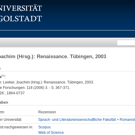
oachim (Hrsg.): Renaissance. Tübingen, 2003
n
a
:
n:
Leeker, Joachim (Hrsg.): Renaissance. Tübingen, 2003.
Forschungen. 118 (2006) 3. - S. 367-371.
26 ; 1864-0737
aben
rm:
Rezension
er Universität:
Sprach- und Literaturwissenschaftliche Fakultät > Romanist
t ist nachgewiesen in:
Scopus
Web of Science