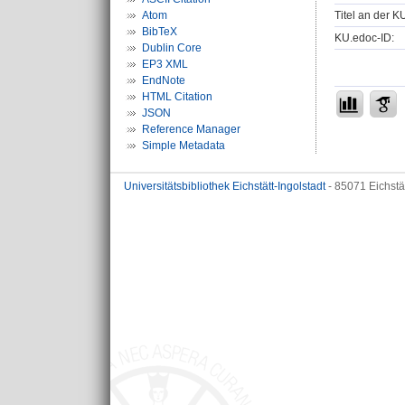
Titel an der K
Atom
BibTeX
KU.edoc-ID:
Dublin Core
EP3 XML
EndNote
HTML Citation
JSON
Reference Manager
Simple Metadata
Universitätsbibliothek Eichstätt-Ingolstadt
- 85071 Eichstä