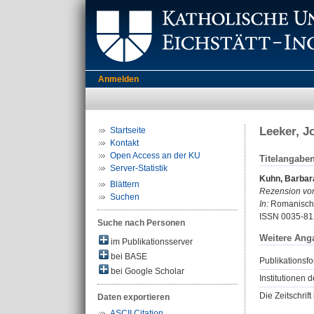
Anmelden
Leeker, J
Startseite
Kontakt
Open Access an der KU
Titelangabe
Server-Statistik
Kuhn, Barbar
Blättern
Rezension vo
Suchen
In:
Romanische 
ISSN 0035-81
Suche nach Personen
Weitere Ang
im Publikationsserver
bei BASE
Publikationsfo
bei Google Scholar
Institutionen d
Die Zeitschrif
Daten exportieren
ASCII Citation