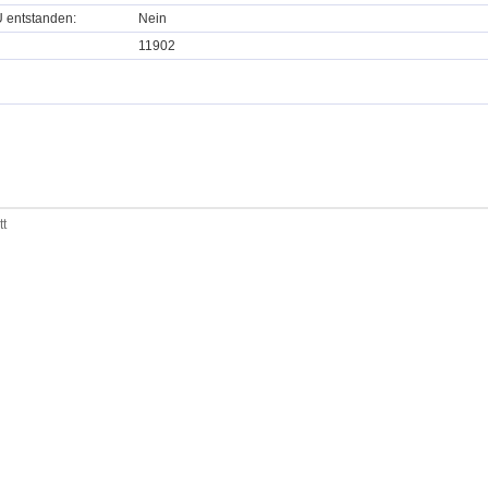
U entstanden:
Nein
11902
tt