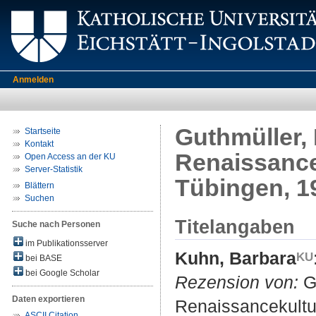
Anmelden
Guthmüller,
Startseite
Kontakt
Renaissance
Open Access an der KU
Server-Statistik
Tübingen, 1
Blättern
Suchen
Titelangaben
Suche nach Personen
im Publikationsserver
Kuhn, Barbara
bei BASE
bei Google Scholar
Rezension von:
Gu
Daten exportieren
Renaissancekultu
ASCII Citation