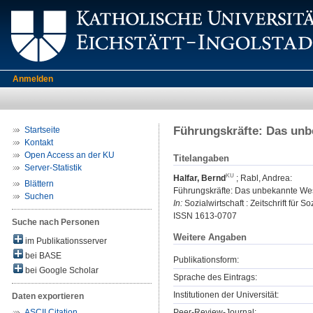
Anmelden
Führungskräfte: Das un
Startseite
Kontakt
Open Access an der KU
Titelangaben
Server-Statistik
Halfar, Bernd
;
Rabl, Andrea
:
Blättern
Führungskräfte: Das unbekannte We
Suchen
In:
Sozialwirtschaft : Zeitschrift für 
ISSN 1613-0707
Suche nach Personen
Weitere Angaben
im Publikationsserver
bei BASE
Publikationsform:
bei Google Scholar
Sprache des Eintrags:
Institutionen der Universität:
Daten exportieren
Peer-Review-Journal:
ASCII Citation