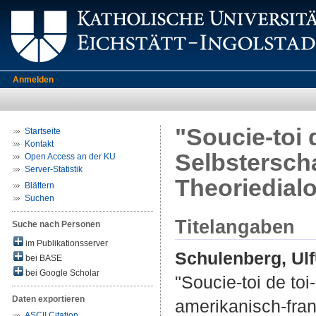
Anmelden
"Soucie-toi 
Startseite
Kontakt
Selbstersch
Open Access an der KU
Server-Statistik
Theoriedial
Blättern
Suchen
Titelangaben
Suche nach Personen
im Publikationsserver
Schulenberg, Ulf
bei BASE
bei Google Scholar
"Soucie-toi de to
Daten exportieren
amerikanisch-fran
ASCII Citation