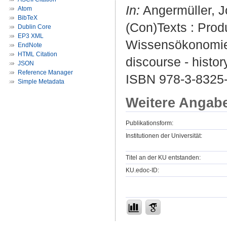
In:
Angermüller, J
Atom
BibTeX
(Con)Texts : Prod
Dublin Core
EP3 XML
Wissensökonomie. -
EndNote
HTML Citation
discourse - history
JSON
Reference Manager
ISBN 978-3-8325
Simple Metadata
Weitere Angab
Publikationsform:
Institutionen der Universität:
Titel an der KU entstanden:
KU.edoc-ID: