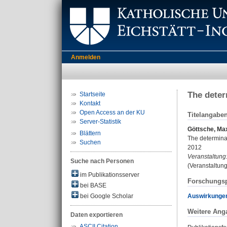
Anmelden
The deter
Startseite
Kontakt
Open Access an der KU
Titelangabe
Server-Statistik
Göttsche, Ma
Blättern
The determinan
Suchen
2012
Veranstaltung
Suche nach Personen
(Veranstaltun
im Publikationsserver
Forschungsp
bei BASE
Auswirkungen
bei Google Scholar
Weitere Ang
Daten exportieren
ASCII Citation