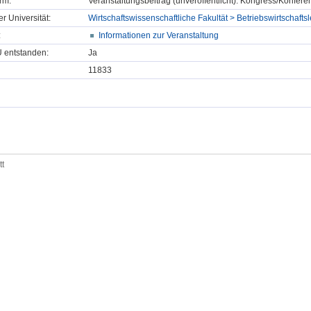
rm:
Veranstaltungsbeitrag (unveröffentlicht): Kongress/Konfe
er Universität:
Wirtschaftswissenschaftliche Fakultät > Betriebswirtschaft
:
Informationen zur Veranstaltung
U entstanden:
Ja
11833
tt