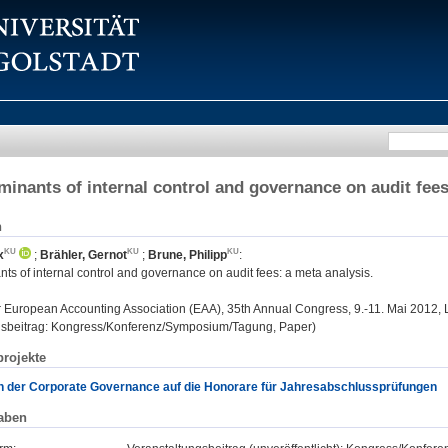
minants of internal control and governance on audit fees
n
x
;
Brähler, Gernot
;
Brune, Philipp
:
ts of internal control and governance on audit fees: a meta analysis.
:
European Accounting Association (EAA), 35th Annual Congress, 9.-11. Mai 2012, L
gsbeitrag: Kongress/Konferenz/Symposium/Tagung, Paper)
rojekte
 der Corporate Governance auf die Honorare für Jahresabschlussprüfungen
aben