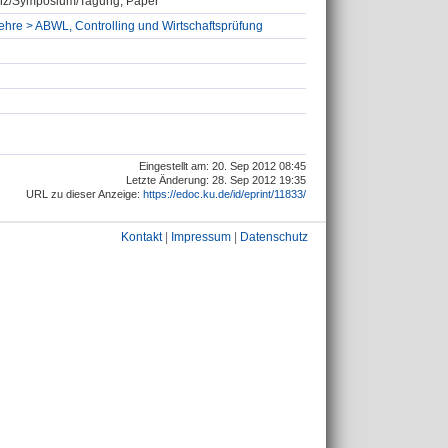
renz/Symposium/Tagung, Paper
slehre > ABWL, Controlling und Wirtschaftsprüfung
Eingestellt am: 20. Sep 2012 08:45
Letzte Änderung: 28. Sep 2012 19:35
URL zu dieser Anzeige:
https://edoc.ku.de/id/eprint/11833/
Kontakt
|
Impressum
|
Datenschutz