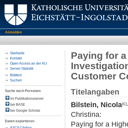
Anmelden
Paying for 
Startseite
Kontakt
Investigatio
Open Access an der KU
Server-Statistik
Customer Co
Blättern
Suchen
Titelangaben
Suche nach Personen
im Publikationsserver
Bilstein, Nicola
bei BASE
bei Google Scholar
Christina
:
Daten exportieren
Paying for a High
ASCII Citation