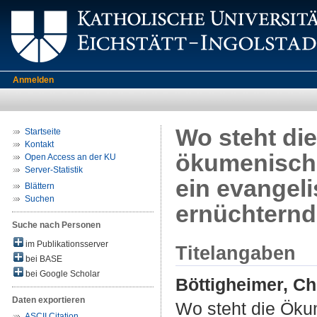
Anmelden
Wo steht di
Startseite
Kontakt
ökumenische
Open Access an der KU
Server-Statistik
ein evangel
Blättern
Suchen
ernüchternd
Suche nach Personen
im Publikationsserver
Titelangaben
bei BASE
bei Google Scholar
Böttigheimer, Ch
Daten exportieren
Wo steht die Öku
ASCII Citation