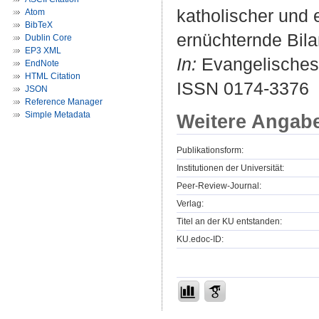
katholischer und 
Atom
BibTeX
ernüchternde Bila
Dublin Core
EP3 XML
In:
Evangelisches 
EndNote
HTML Citation
ISSN 0174-3376
JSON
Reference Manager
Simple Metadata
Weitere Angab
Publikationsform:
Institutionen der Universität:
Peer-Review-Journal:
Verlag:
Titel an der KU entstanden:
KU.edoc-ID: