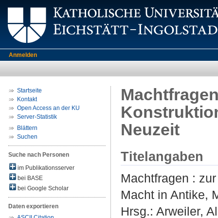
Anmelden
Machtfragen 
Startseite
Kontakt
Konstruktion
Open Access an der KU
Server-Statistik
Neuzeit
Blättern
Suchen
Titelangaben
Suche nach Personen
im Publikationsserver
Machtfragen : zur
bei BASE
bei Google Scholar
Macht in Antike, M
Daten exportieren
Hrsg.:
Arweiler, 
ASCII Citation