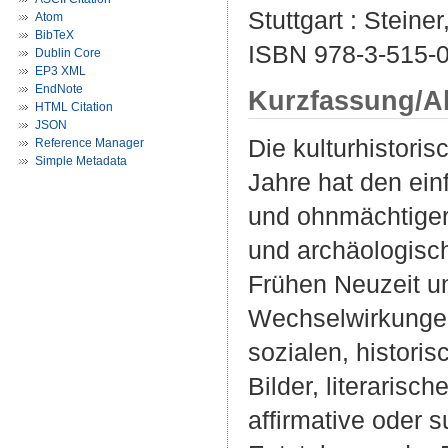
Stuttgart : Steiner
Atom
BibTeX
ISBN 978-3-515-
Dublin Core
EP3 XML
EndNote
Kurzfassung/A
HTML Citation
JSON
Die kulturhistoris
Reference Manager
Simple Metadata
Jahre hat den ein
und ohnmächtiger K
und archäologisc
Frühen Neuzeit u
Wechselwirkungen
sozialen, histori
Bilder, literarisc
affirmative oder 