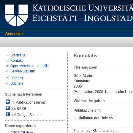
Anmelden
Kumulativ
Startseite
Kontakt
Open Access an der KU
Titelangaben
Server-Statistik
Götz, Mario
:
Blättern
Kumulativ.
Suchen
2005
(Habilitation, 2005, Katholische Unive
Suche nach Personen
Weitere Angaben
im Publikationsserver
bei BASE
Publikationsform:
bei Google Scholar
Institutionen der Universität:
Daten exportieren
Titel an der KU entstanden:
ASCII Citation