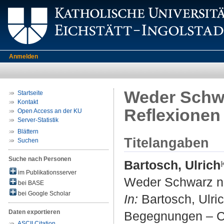
Anmelden
Weder Schwa
Startseite
Kontakt
Reflexionen
Open Access an der KU
Server-Statistik
Blättern
Titelangaben
Suchen
Suche nach Personen
Bartosch, Ulrich
im Publikationsserver
Weder Schwarz no
bei BASE
bei Google Scholar
In:
Bartosch, Ulric
Daten exportieren
Begegnungen – Ca
ASCII Citation