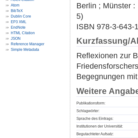
Berlin ; Münster :
Atom
BibTeX
5)
Dublin Core
EP3 XML
ISBN 978-3-643-
EndNote
HTML Citation
Kurzfassung/A
JSON
Reference Manager
Simple Metadata
Reflexionen zur 
Friedensforschers
Begegnungen mit 
Weitere Angab
Publikationsform:
Schlagwörter:
Sprache des Eintrags:
Institutionen der Universität:
Begutachteter Aufsatz: