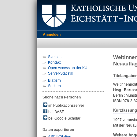
Anmelden
Weltinnen
Startseite
Kontakt
Neuaufla
Open Access an der KU
Server-Statistik
Titelangabe
Blättern
Weltinnenpolit
Suchen
Hrsg.:
Bartosc
Berlin ; Münste
Suche nach Personen
ISBN 978-3-8
im Publikationsserver
Kurzfassung
bei BASE
bei Google Scholar
1997 veransta
Mit der Neuauf
Daten exportieren
Weitere Ang
ASCII Citation