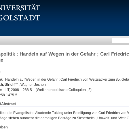
politik : Handeln auf Wegen in der Gefahr ; Carl Friedr
ge
n
ik : Handeln auf Wegen in der Gefahr ; Carl Friedrich von Weizsäcker zum 85. Geb
h, Ulrich
;
Wagner, Jochen
r : LIT, 2008. - 288 S. - (Weltinnenpolitische Colloquien ; 2)
258-1475-5
/Abstract
ltete die Evangelische Akademie Tutzing unter Beteiligung von Carl Friedrich vo
lage stehen nunmehr die damaligen Beiträge zu Sicherheits-, Umwelt- und 'Welt-Ges
aben