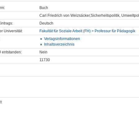
rm:
Buch
Carl Friedrich von Weizsäcker,Sicherheitspolitik, Umweltpo
intrags:
Deutsch
er Universität:
Fakultät für Soziale Arbeit (FH) > Professur für Pädagogik
:
Verlagsinformationen
Inhaltsverzeichnis
U entstanden:
Nein
11730
tt