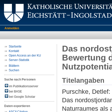
Anmelden
Das nordost
Startseite
Kontakt
Bewertung d
Open Access an der KU
Server-Statistik
Nutzpotentia
Blättern
Suchen
Titelangaben
Suche nach Personen
im Publikationsserver
Purschke, Detlef
:
bei BASE
bei Google Scholar
Das nordostjorda
Daten exportieren
Naturraumes als a
ASCII Citation