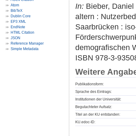
In:
Bieber, Daniel 
Atom
BibTeX
altern : Nutzerbe
Dublin Core
EP3 XML
Saarbrücken : iso
EndNote
HTML Citation
Förderschwerpunk
JSON
Reference Manager
demografischen 
Simple Metadata
ISBN 978-3-9350
Weitere Angab
Publikationsform:
Sprache des Eintrags:
Institutionen der Universität:
Begutachteter Aufsatz:
Titel an der KU entstanden:
KU.edoc-ID: