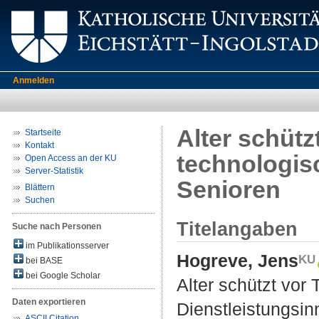
Anmelden
Alter schütz
Startseite
Kontakt
technologis
Open Access an der KU
Server-Statistik
Senioren
Blättern
Suchen
Titelangaben
Suche nach Personen
im Publikationsserver
Hogreve, Jens
bei BASE
bei Google Scholar
Alter schützt vor
Daten exportieren
Dienstleistungsin
ASCII Citation