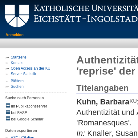
Anmelden
Authentizitä
Startseite
Kontakt
'reprise' de
Open Access an der KU
Server-Statistik
Blättern
Titelangaben
Suchen
Suche nach Personen
Kuhn, Barbara
im Publikationsserver
Authentizität und 
bei BASE
bei Google Scholar
'Romanesques'.
Daten exportieren
In:
Knaller, Susann
ASCII Citation