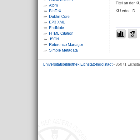
Titel an der K
Atom
KU.edoc-ID:
BibTeX
Dublin Core
EP3 XML
EndNote
HTML Citation
JSON
Reference Manager
Simple Metadata
Universitätsbibliothek Eichstätt-Ingolstadt
- 85071 Eichstä