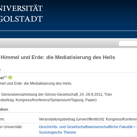
Himmel und Erde: die Mediatisierung des Heils
n
st
:
el und Erde: die Mediatisierung des Heils.
:
Generalversammlung der Görres-Gesellschaft, 24.-28.9.2011, Trier.
gsbeitrag: Kongress/Konferenz/Symposium/Tagung, Paper)
aben
rm:
Veranstaltungsbeitrag (unveröffentlicht): Kongress/Konfe
er Universität:
Geschichts- und Gesellschaftswissenschaftliche Fakultät > 
Soziologische Theorie