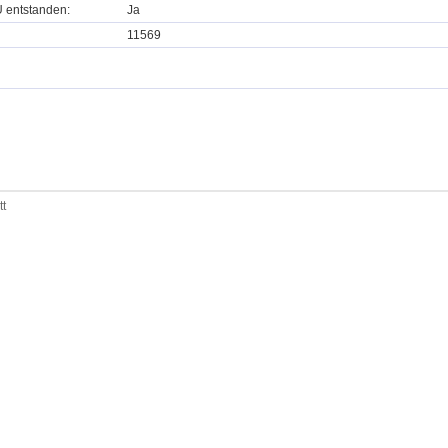
U entstanden:
Ja
11569
tt