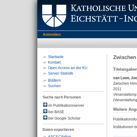
Anmelden
Zwischen 
Startseite
Kontakt
Open Access an der KU
Titelangabe
Server-Statistik
van Loon, Joo
Blättern
Zwischen Himm
Suchen
2011
Veranstaltung
Suche nach Personen
(Veranstaltun
im Publikationsserver
Weitere Ang
bei BASE
bei Google Scholar
Publikationsfo
Institutionen d
Daten exportieren
ASCII Citation