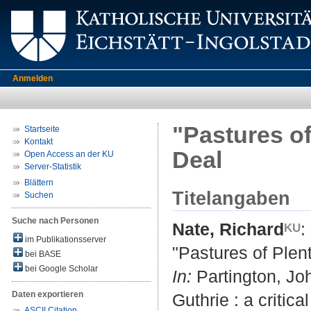
Anmelden
"Pastures o
Startseite
Kontakt
Deal
Open Access an der KU
Server-Statistik
Blättern
Titelangaben
Suchen
Suche nach Personen
Nate, Richard
:
im Publikationsserver
"Pastures of Plen
bei BASE
bei Google Scholar
In:
Partington, Joh
Daten exportieren
Guthrie : a critic
ASCII Citation