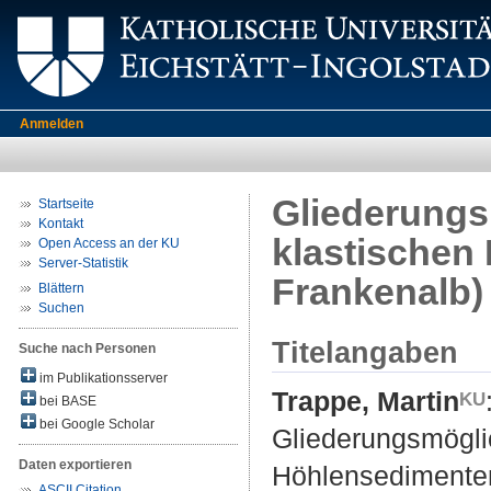
Anmelden
Gliederungs
Startseite
Kontakt
klastischen
Open Access an der KU
Server-Statistik
Frankenalb)
Blättern
Suchen
Titelangaben
Suche nach Personen
im Publikationsserver
Trappe, Martin
bei BASE
bei Google Scholar
Gliederungsmögli
Daten exportieren
Höhlensedimenten
ASCII Citation