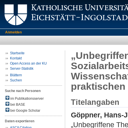
Anmelden
„Unbegriffen
Startseite
Kontakt
Sozialarbei
Open Access an der KU
Server-Statistik
Wissenschaf
Blättern
Suchen
praktischen
Suche nach Personen
im Publikationsserver
Titelangaben
bei BASE
bei Google Scholar
Göppner, Hans-
Daten exportieren
„Unbegriffene The
ASCII Citation