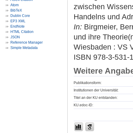
zwischen Wissens
Atom
BibTeX
Handelns und Adr
Dublin Core
EP3 XML
In:
Birgmeier, Bern
EndNote
HTML Citation
und ihre Theorie(n
JSON
Reference Manager
Wiesbaden : VS Ve
Simple Metadata
ISBN 978-3-531-
Weitere Angab
Publikationsform:
Institutionen der Universität:
Titel an der KU entstanden:
KU.edoc-ID: