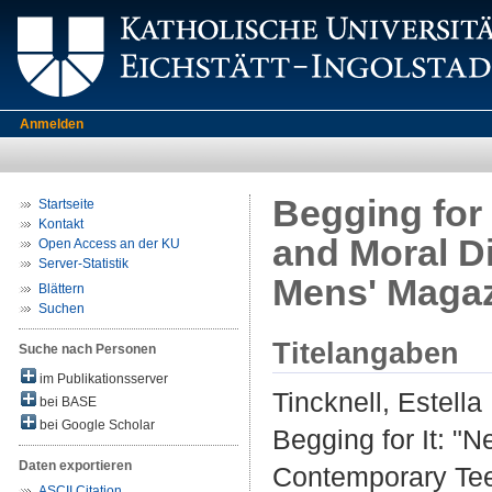
Anmelden
Begging for 
Startseite
Kontakt
and Moral D
Open Access an der KU
Server-Statistik
Mens' Maga
Blättern
Suchen
Titelangaben
Suche nach Personen
im Publikationsserver
Tincknell, Estella
bei BASE
bei Google Scholar
Begging for It: "
Daten exportieren
Contemporary Te
ASCII Citation