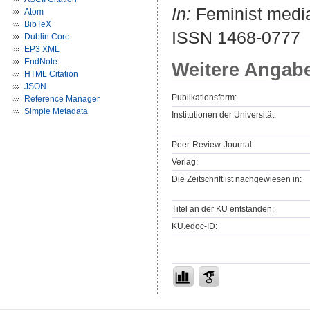
In:
Feminist media 
Atom
BibTeX
ISSN 1468-0777
Dublin Core
EP3 XML
EndNote
Weitere Angab
HTML Citation
JSON
Publikationsform:
Reference Manager
Simple Metadata
Institutionen der Universität:
Peer-Review-Journal:
Verlag:
Die Zeitschrift ist nachgewiesen in:
Titel an der KU entstanden:
KU.edoc-ID: