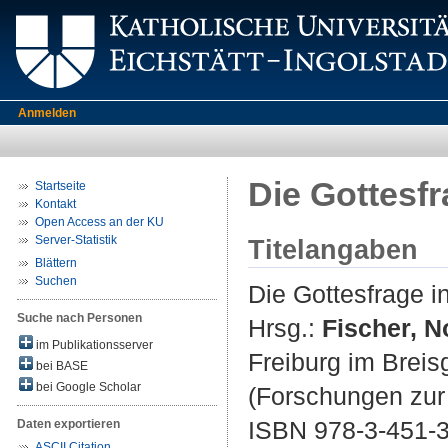
Anmelden
Die Gottesf
Startseite
Kontakt
Open Access an der KU
Server-Statistik
Titelangaben
Blättern
Suchen
Die Gottesfrage i
Suche nach Personen
Hrsg.:
Fischer, N
im Publikationsserver
Freiburg im Breisg
bei BASE
bei Google Scholar
(Forschungen zur
ISBN 978-3-451-
Daten exportieren
ASCII Citation