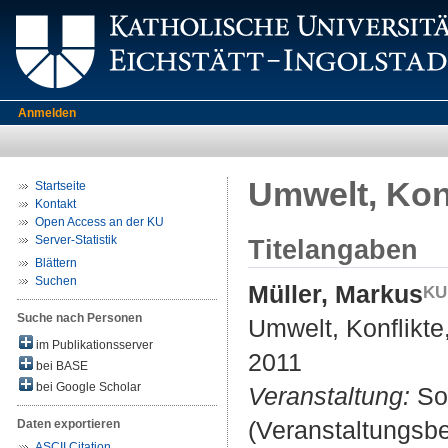
Anmelden
Umwelt, Konf
Startseite
Kontakt
Open Access an der KU
Server-Statistik
Titelangaben
Blättern
Suchen
Müller, Markus
Suche nach Personen
Umwelt, Konflikte,
im Publikationsserver
2011
bei BASE
bei Google Scholar
Veranstaltung:
Soz
(Veranstaltungsbei
Daten exportieren
ASCII Citation