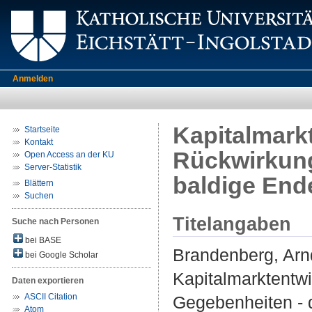
Anmelden
Kapitalmark
Startseite
Kontakt
Rückwirkung
Open Access an der KU
Server-Statistik
baldige En
Blättern
Suchen
Titelangaben
Suche nach Personen
bei BASE
Brandenberg, Arn
bei Google Scholar
Kapitalmarktentw
Daten exportieren
ASCII Citation
Gegebenheiten -
Atom