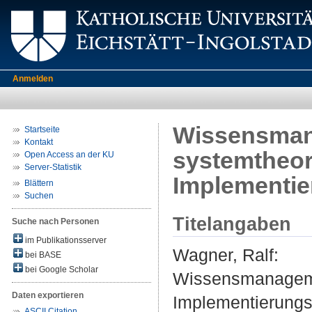
Anmelden
Wissensman
Startseite
Kontakt
systemtheor
Open Access an der KU
Server-Statistik
Implementie
Blättern
Suchen
Titelangaben
Suche nach Personen
im Publikationsserver
Wagner, Ralf
:
bei BASE
bei Google Scholar
Wissensmanagemen
Daten exportieren
Implementierungs
ASCII Citation