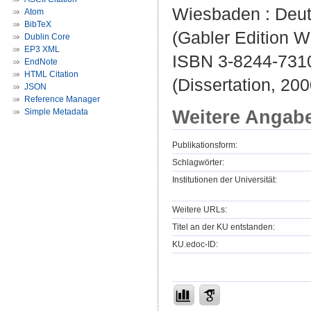
Wiesbaden : Deutsc
Atom
BibTeX
(Gabler Edition W
Dublin Core
EP3 XML
ISBN 3-8244-731
EndNote
HTML Citation
(Dissertation, 200
JSON
Reference Manager
Weitere Angab
Simple Metadata
Publikationsform:
Schlagwörter:
Institutionen der Universität:
Weitere URLs:
Titel an der KU entstanden:
KU.edoc-ID: