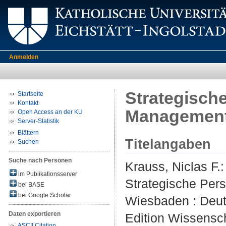
Anmelden
Strategisch
Startseite
Kontakt
Managemen
Open Access an der KU
Server-Statistik
Blättern
Titelangaben
Suchen
Suche nach Personen
Krauss, Niclas F.
:
im Publikationsserver
Strategische Pe
bei BASE
bei Google Scholar
Wiesbaden : Deuts
Daten exportieren
Edition Wissensch
ASCII Citation