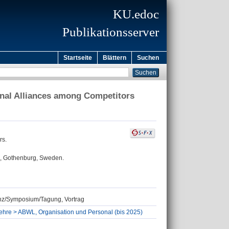
KU.edoc
Publikationsserver
Startseite
Blättern
Suchen
onal Alliances among Competitors
rs.
1, Gothenburg, Sweden.
renz/Symposium/Tagung, Vortrag
slehre > ABWL, Organisation und Personal (bis 2025)