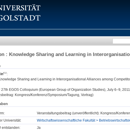
on : Knowledge Sharing and Learning in Interorganisati
n
in
:
 Knowledge Sharing and Learning in Interorganisational Alliances among Competito
:
27th EGOS Colloquium (European Group of Organization Studies), July 6–9, 201
gsbeitrag: Kongress/Konferenz/Symposium/Tagung, Vortrag)
aben
rm:
Veranstaltungsbeitrag (unveröffentlicht): Kongress/Konfe
er Universität:
Wirtschaftswissenschaftliche Fakultät > Betriebswirtschaft
U entstanden:
Ja