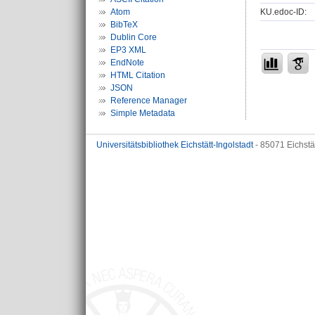
KU.edoc-ID:
Atom
BibTeX
Dublin Core
EP3 XML
EndNote
HTML Citation
JSON
Reference Manager
Simple Metadata
Universitätsbibliothek Eichstätt-Ingolstadt
- 85071 Eichstä