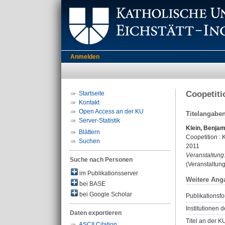
Anmelden
Coopetiti
Startseite
Kontakt
Open Access an der KU
Titelangabe
Server-Statistik
Klein, Benjam
Blättern
Coopetition :
Suchen
2011
Veranstaltung
Suche nach Personen
(Veranstaltun
im Publikationsserver
Weitere Ang
bei BASE
bei Google Scholar
Publikationsfo
Institutionen d
Daten exportieren
Titel an der K
ASCII Citation