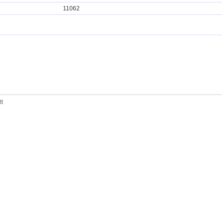
11062
tt