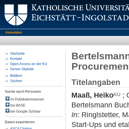
Anmelden
Bertelsmann
Startseite
Kontakt
Procuremen
Open Access an der KU
Server-Statistik
Blättern
Titelangaben
Suchen
Suche nach Personen
Maaß, Heiko
;
im Publikationsserver
Bertelsmann Buch
bei BASE
bei Google Scholar
In:
Ringlstetter, M
Daten exportieren
Start-Ups und eta
ASCII Citation