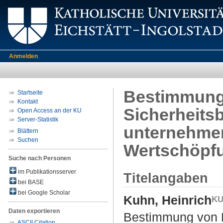
Anmelden
Bestimmung 
Startseite
Kontakt
Sicherheits
Open Access an der KU
Server-Statistik
unternehme
Blättern
Suchen
Wertschöpf
Suche nach Personen
im Publikationsserver
Titelangaben
bei BASE
bei Google Scholar
Kuhn, Heinrich
Daten exportieren
Bestimmung von L
ASCII Citation