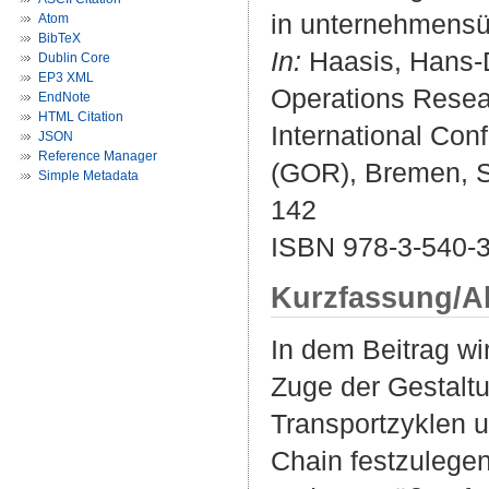
in unternehmensü
Atom
BibTeX
In:
Haasis, Hans-Di
Dublin Core
EP3 XML
Operations Resea
EndNote
HTML Citation
International Co
JSON
Reference Manager
(GOR), Bremen, Se
Simple Metadata
142
ISBN 978-3-540-
Kurzfassung/A
In dem Beitrag wi
Zuge der Gestaltu
Transportzyklen u
Chain festzulegen