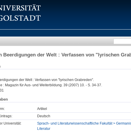
n Beerdigungen der Welt : Verfassen von "lyrischen Gra
n
erdigungen der Welt : Verfassen von "lyrischen Grabreden".
 : Magazin für Aus- und Weiterbildung. 39 (2007) 10. - S. 34-37.
31
aben
rm:
Artikel
intrags:
Deutsch
er Universität:
Sprach- und Literaturwissenschaftliche Fakultät > Germanis
Literatur