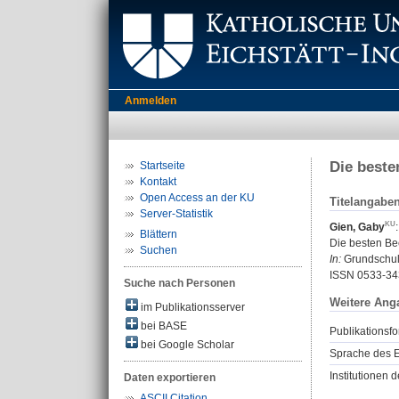
Anmelden
Die beste
Startseite
Kontakt
Open Access an der KU
Titelangabe
Server-Statistik
Gien, Gaby
:
Blättern
Die besten Be
Suchen
In:
Grundschule
ISSN 0533-34
Suche nach Personen
Weitere Ang
im Publikationsserver
bei BASE
Publikationsfo
bei Google Scholar
Sprache des E
Institutionen d
Daten exportieren
ASCII Citation