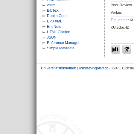
Peer-Review-J
Atom
BibTeX
Verlag:
Dublin Core
Titel an der K
EP3 XML
EndNote
KU.edoc-ID:
HTML Citation
JSON
Reference Manager
Simple Metadata
Universitätsbibliothek Eichstätt-Ingolstadt
- 85071 Eichstä