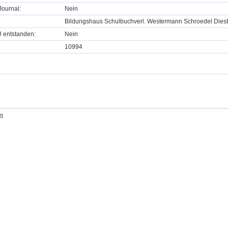
ournal:
Nein
Bildungshaus Schulbuchverl. Westermann Schroedel Dies
U entstanden:
Nein
10994
tt