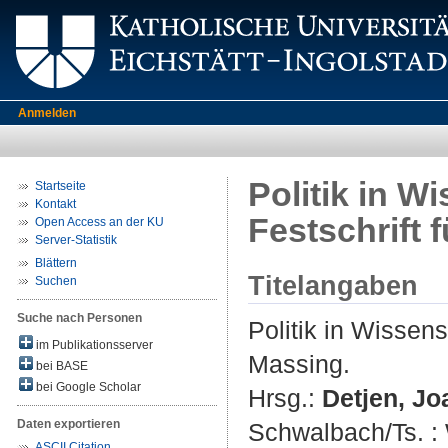
Anmelden
Politik in W
Startseite
Kontakt
Festschrift 
Open Access an der KU
Server-Statistik
Blättern
Titelangaben
Suchen
Suche nach Personen
Politik in Wissens
im Publikationsserver
Massing.
bei BASE
bei Google Scholar
Hrsg.:
Detjen, J
Daten exportieren
Schwalbach/Ts. :
ASCII Citation