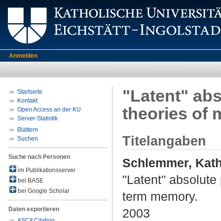
Anmelden
"Latent" abs
Startseite
Kontakt
theories of
Open Access an der KU
Server-Statistik
Blättern
Titelangaben
Suchen
Suche nach Personen
Schlemmer, Kath
im Publikationsserver
"Latent" absolute 
bei BASE
bei Google Scholar
term memory.
Daten exportieren
2003
ASCII Citation