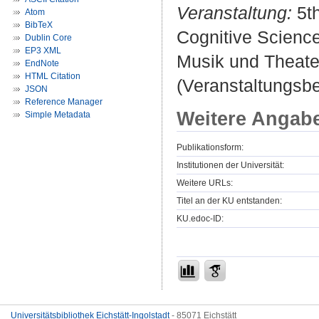
Veranstaltung:
5th
Atom
BibTeX
Cognitive Scienc
Dublin Core
EP3 XML
Musik und Theate
EndNote
HTML Citation
(Veranstaltungsb
JSON
Reference Manager
Weitere Angab
Simple Metadata
Publikationsform:
Institutionen der Universität:
Weitere URLs:
Titel an der KU entstanden:
KU.edoc-ID:
Universitätsbibliothek Eichstätt-Ingolstadt
- 85071 Eichstätt