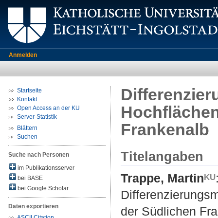
Anmelden
Differenzie
Startseite
Kontakt
Hochflächen
Open Access an der KU
Server-Statistik
Frankenalb
Blättern
Suchen
Titelangaben
Suche nach Personen
im Publikationsserver
Trappe, Martin
bei BASE
bei Google Scholar
Differenzierungs
Daten exportieren
der Südlichen Fr
ASCII Citation