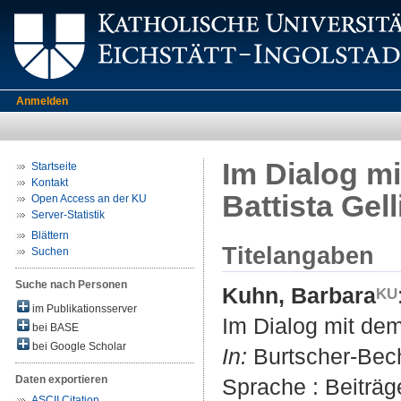
Anmelden
Im Dialog mi
Startseite
Kontakt
Battista Gell
Open Access an der KU
Server-Statistik
Blättern
Titelangaben
Suchen
Suche nach Personen
Kuhn, Barbara
im Publikationsserver
Im Dialog mit dem
bei BASE
bei Google Scholar
In:
Burtscher-Bech
Daten exportieren
Sprache : Beiträ
ASCII Citation