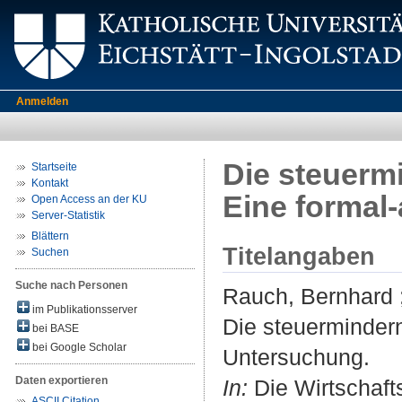
Anmelden
Die steuerm
Startseite
Kontakt
Eine formal
Open Access an der KU
Server-Statistik
Blättern
Titelangaben
Suchen
Suche nach Personen
Rauch, Bernhard
im Publikationsserver
Die steuermindern
bei BASE
bei Google Scholar
Untersuchung.
Daten exportieren
In:
Die Wirtschafts
ASCII Citation