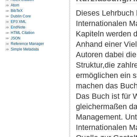
Atom
BibTeX
Dieses Lehrbuch l
Dublin Core
Internationalen 
EP3 XML
EndNote
Kapiteln werden d
HTML Citation
JSON
Anhand einer Viel
Reference Manager
Simple Metadata
Autoren dabei die
Struktur,die zahl
ermöglichen ein
machen das Buch 
Das Buch ist für 
gleichermaßen da
Management. Unte
Internationalen 