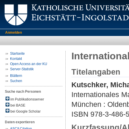
Anmelden
Internation
Startseite
Kontakt
Open Access an der KU
Server-Statistik
Titelangaben
Blättern
Suchen
Kutschker, Mich
Suche nach Personen
Internationales M
im Publikationsserver
München : Oldenb
bei BASE
bei Google Scholar
ISBN 978-3-486-
Daten exportieren
Kurzfassung/A
ASCII Citation