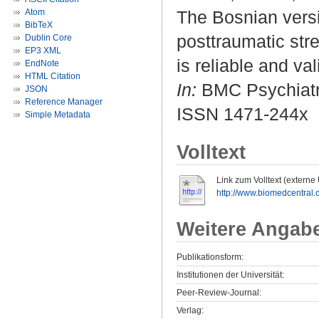
Atom
The Bosnian versio
BibTeX
posttraumatic str
Dublin Core
EP3 XML
is reliable and val
EndNote
HTML Citation
In:
BMC Psychiatry
JSON
Reference Manager
ISSN 1471-244x
Simple Metadata
Volltext
Link zum Volltext (externe
http://www.biomedcentral
Weitere Angab
Publikationsform:
Institutionen der Universität:
Peer-Review-Journal:
Verlag: