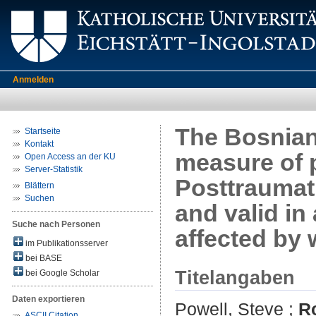
Anmelden
The Bosnian 
Startseite
Kontakt
measure of p
Open Access an der KU
Server-Statistik
Posttraumati
Blättern
Suchen
and valid in 
Suche nach Personen
affected by 
im Publikationsserver
bei BASE
Titelangaben
bei Google Scholar
Daten exportieren
Powell, Steve
;
Ro
ASCII Citation