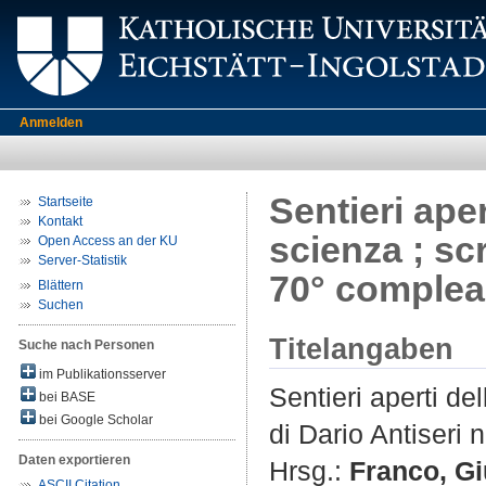
Anmelden
Sentieri aper
Startseite
Kontakt
scienza ; scr
Open Access an der KU
Server-Statistik
70° comple
Blättern
Suchen
Titelangaben
Suche nach Personen
im Publikationsserver
Sentieri aperti del
bei BASE
bei Google Scholar
di Dario Antiseri
Daten exportieren
Hrsg.:
Franco, G
ASCII Citation