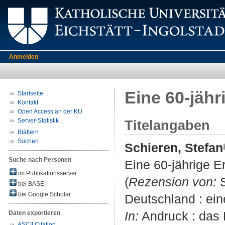
Anmelden
Eine 60-jähr
Startseite
Kontakt
Open Access an der KU
Server-Statistik
Titelangaben
Blättern
Suchen
Schieren, Stefan
Suche nach Personen
Eine 60-jährige E
im Publikationsserver
(
Rezension von:
S
bei BASE
bei Google Scholar
Deutschland : ein
In:
Andruck : das M
Daten exportieren
ASCII Citation