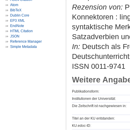
Atom
Rezension von:
Pa
BibTeX
Konnektoren : li
Dublin Core
EP3 XML
syntaktische Mer
EndNote
HTML Citation
Satzadverbien und
JSON
Reference Manager
In:
Deutsch als Fr
Simple Metadata
Deutschunterrichts
ISSN 0011-9741
Weitere Angab
Publikationsform:
Institutionen der Universität:
Die Zeitschrift ist nachgewiesen in:
Titel an der KU entstanden:
KU.edoc-ID: