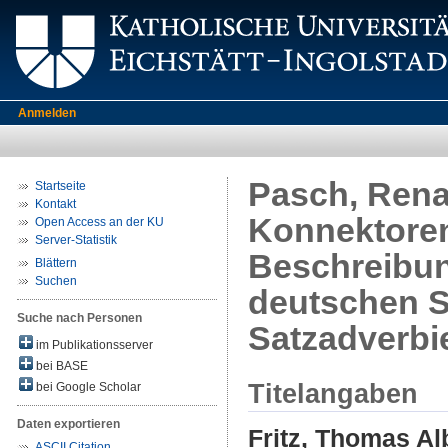
Anmelden
Pasch, Rena
Startseite
Kontakt
Konnektoren
Open Access an der KU
Server-Statistik
Beschreibun
Blättern
Suchen
deutschen S
Suche nach Personen
Satzadverbie
im Publikationsserver
bei BASE
Titelangaben
bei Google Scholar
Daten exportieren
Fritz, Thomas Al
ASCII Citation