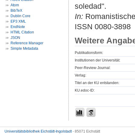
soledad".
Atom
BibTeX
In:
Romanistisches
Dublin Core
EP3 XML
ISSN 0080-3898
EndNote
HTML Citation
JSON
Weitere Angab
Reference Manager
Simple Metadata
Publikationsform:
Institutionen der Universität:
Peer-Review-Journal:
Verlag:
Titel an der KU entstanden:
KU.edoc-ID:
Universitätsbibliothek Eichstätt-Ingolstadt
- 85071 Eichstätt