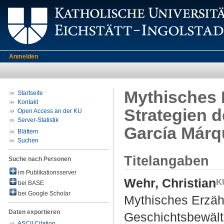
Anmelden
Mythisches 
Startseite
Kontakt
Strategien d
Open Access an der KU
Server-Statistik
García Márq
Blättern
Suchen
Titelangaben
Suche nach Personen
im Publikationsserver
Wehr, Christian
bei BASE
bei Google Scholar
Mythisches Erzähl
Daten exportieren
Geschichtsbewält
ASCII Citation