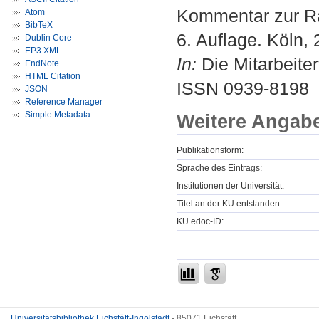
Kommentar zur Ra
Atom
BibTeX
6. Auflage. Köln, 
Dublin Core
EP3 XML
In:
Die Mitarbeiter
EndNote
HTML Citation
ISSN 0939-8198
JSON
Reference Manager
Simple Metadata
Weitere Angab
Publikationsform:
Sprache des Eintrags:
Institutionen der Universität:
Titel an der KU entstanden:
KU.edoc-ID:
Universitätsbibliothek Eichstätt-Ingolstadt
- 85071 Eichstätt