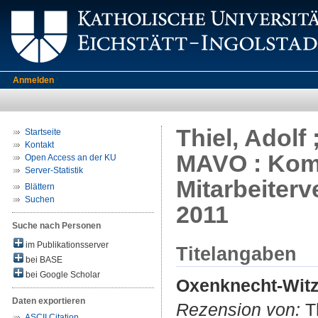
Anmelden
Thiel, Adolf
Startseite
Kontakt
MAVO : Kom
Open Access an der KU
Server-Statistik
Mitarbeiterv
Blättern
Suchen
2011
Suche nach Personen
im Publikationsserver
Titelangaben
bei BASE
bei Google Scholar
Oxenknecht-Witz
Daten exportieren
Rezension von:
Th
ASCII Citation