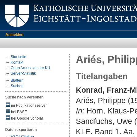
Anmelden
Ariés, Phili
Startseite
Kontakt
Open Access an der KU
Server-Statistik
Titelangaben
Blättern
Suchen
Konrad, Franz-M
Suche nach Personen
Ariés, Philippe (
im Publikationsserver
In:
Horn, Klaus-Pet
bei BASE
bei Google Scholar
Sandfuchs, Uwe (H
KLE. Band 1. Aa, 
Daten exportieren
ASCII Citation