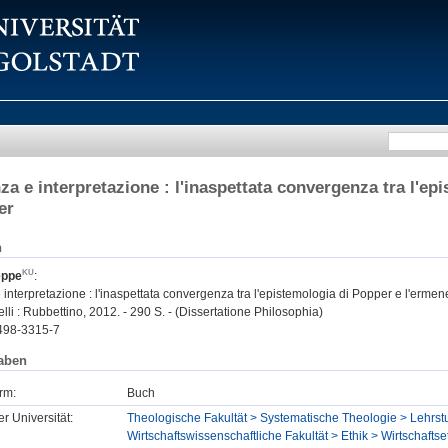
a e interpretazione : l'inaspettata convergenza tra l'ep
er
n
eppe
:
nterpretazione : l'inaspettata convergenza tra l'epistemologia di Popper e l'erme
li : Rubbettino, 2012. - 290 S. - (Dissertatione Philosophia)
498-3315-7
aben
rm:
Buch
er Universität:
Theologische Fakultät > Systematische Theologie > Lehrs
Wirtschaftswissenschaftliche Fakultät > Ethik > Wirtschaftse