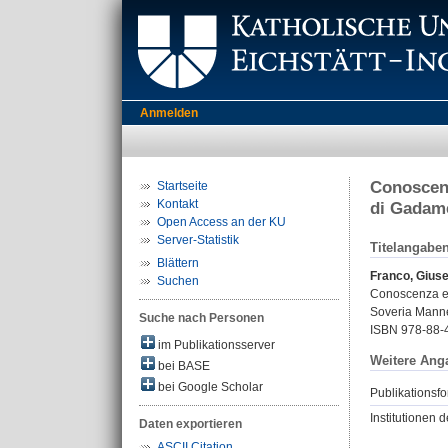
Anmelden
Conoscenz
Startseite
Kontakt
di Gadam
Open Access an der KU
Server-Statistik
Titelangabe
Blättern
Franco, Gius
Suchen
Conoscenza e i
Soveria Mannel
Suche nach Personen
ISBN 978-88-
im Publikationsserver
Weitere Ang
bei BASE
bei Google Scholar
Publikationsfo
Institutionen d
Daten exportieren
ASCII Citation