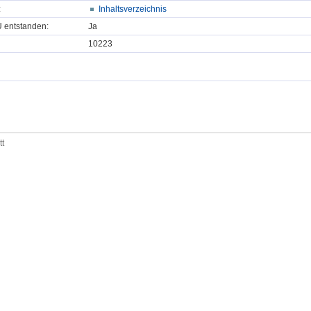
:
Inhaltsverzeichnis
U entstanden:
Ja
10223
tt