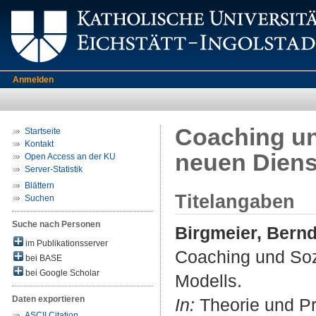
Anmelden
Coaching un
Startseite
Kontakt
neuen Diens
Open Access an der KU
Server-Statistik
Blättern
Titelangaben
Suchen
Suche nach Personen
Birgmeier, Bern
im Publikationsserver
Coaching und Sozi
bei BASE
bei Google Scholar
Modells.
Daten exportieren
In:
Theorie und Pra
ASCII Citation