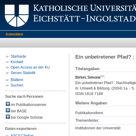
Anmelden
Ein unbetretener Pfad? :
Startseite
Kontakt
Open Access an der KU
Titelangaben
Server-Statistik
Birkel, Simone
:
Blättern
Ein unbetretener Pfad? : Nachhaltigke
Suchen
In:
Umwelt & Bildung. (2004) 1a. - S.
ISSN 1818-7188
Suche nach Personen
Weitere Angaben
im Publikationsserver
bei BASE
Publikationsform:
bei Google Scholar
Themenfelder:
Institutionen der Universität:
Daten exportieren
ASCII Citation